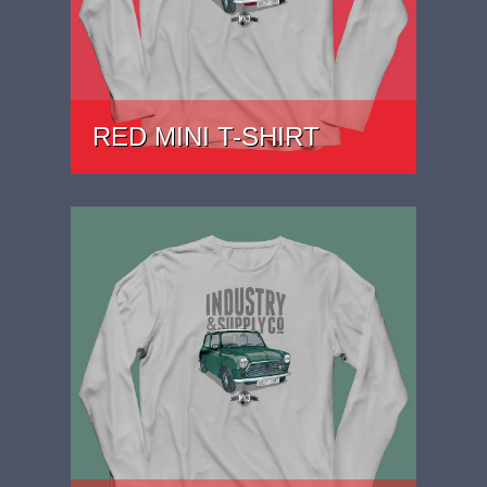
RED MINI T-SHIRT
PRICE: £27